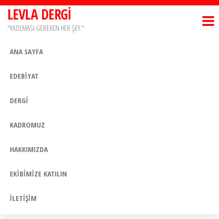
İçeriğe
LEVLA DERGİ
atla
"YAZILMASI GEREKEN HER ŞEY."
ANA SAYFA
EDEBİYAT
DERGİ
KADROMUZ
HAKKIMIZDA
EKİBİMİZE KATILIN
İLETİŞİM