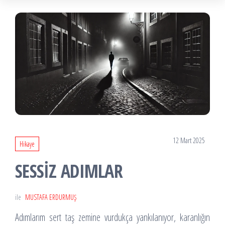
12 Mart 2025
Hikaye
SESSİZ ADIMLAR
ile
MUSTAFA ERDURMUŞ
Adımlarım sert taş zemine vurdukça yankılanıyor, karanlığın