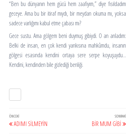
“Ben bu dünyanın hem gücü hem zaafıyım,” diye fısıldadım
geceye. Ama bu bir itiraf mıydı, bir meydan okuma mı, yoksa
sadece varlığımı kabul etme çabası mı?
Gece sustu. Ama gölgem beni duymuş gibiydi. O an anladım:
Belki de insan, en çok kendi yankısına mahkûmdu, insanın
gölgesi esasında kendini ortaya sere serpe koyuşuydu…
Kendini, kendinden bile gizlediği benliği.
Yazı
Önceki
ÖNCEKI
SONRAKI
Sonr
ADIMI SİLMEYİN
BİR MUM GİBİ
gezinmesi
Yazı
Yazı