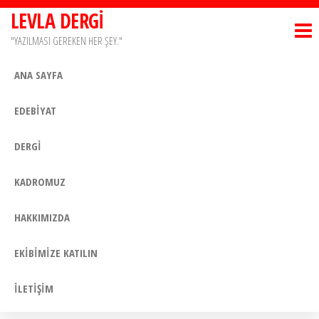
İçeriğe
LEVLA DERGİ
atla
"YAZILMASI GEREKEN HER ŞEY."
ANA SAYFA
EDEBİYAT
DERGİ
KADROMUZ
HAKKIMIZDA
EKİBİMİZE KATILIN
İLETİŞİM