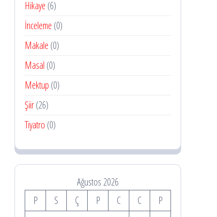
Hikaye
(6)
İnceleme
(0)
Makale
(0)
Masal
(0)
Mektup
(0)
Şiir
(26)
Tiyatro
(0)
Ağustos 2026
P
S
Ç
P
C
C
P