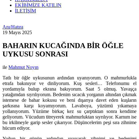
EKİBİMİZE KATILIN
İLETİŞİM
Anı/Hatıra
19 Mayıs 2025
BAHARIN KUCAĞINDA BİR ÖĞLE
UYKUSU SONRASI
ile
Mahmut Noyın
Tatlı bir öğle uykusunun ardından uyanıyorum. O mahmurlukla
etrafa bakınıyor ve dinliyorum. Kuş sesleri… Telefonumu el
yordamıyla bulup ekrana bakıyorum. Saat 5 olmuş. Yavaşça
yatağımdan sıyrılıyorum. Bedenim sıcacık yorganın altından çıkmak
istemese de bahar kokusu ve beni dışarıya davet eden kuşların
şarkısına karşı koyamıyorum. Lavaboya, yüzümü yıkamaya
yollanıyorum. Yüzüme birkaç kez su çarptıktan sonra kendime
geliyorum. Vücudum titreyerek mahmurluktan sıyrılıyor. Karnım ise
bu irkilmeyle garip sesler çıkarıyor. Düşüncelerim peşi sıra zihnime
hücum ediyor.
Yoğun bir günün ardından uyuyarak zihnimi ve bedenimi