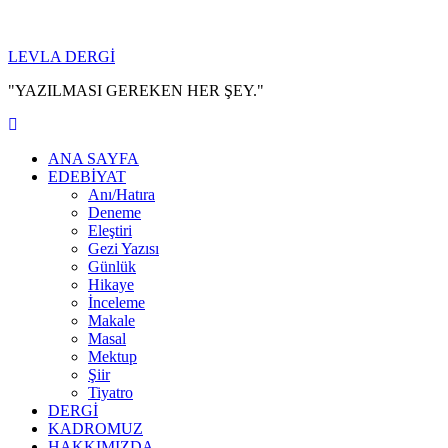
İçeriğe
atla
LEVLA DERGİ
"YAZILMASI GEREKEN HER ŞEY."
ANA SAYFA
EDEBİYAT
Anı/Hatıra
Deneme
Eleştiri
Gezi Yazısı
Günlük
Hikaye
İnceleme
Makale
Masal
Mektup
Şiir
Tiyatro
DERGİ
KADROMUZ
HAKKIMIZDA