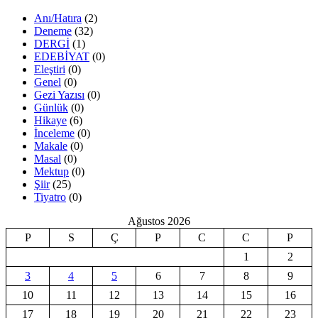
Anı/Hatıra
(2)
Deneme
(32)
DERGİ
(1)
EDEBİYAT
(0)
Eleştiri
(0)
Genel
(0)
Gezi Yazısı
(0)
Günlük
(0)
Hikaye
(6)
İnceleme
(0)
Makale
(0)
Masal
(0)
Mektup
(0)
Şiir
(25)
Tiyatro
(0)
Ağustos 2026
P
S
Ç
P
C
C
P
1
2
3
4
5
6
7
8
9
10
11
12
13
14
15
16
17
18
19
20
21
22
23