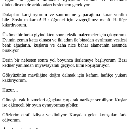
dinlendirsem de artık onları beslemem gerekiyor.
Dolapları karıştırıyorum ve sanırım ne yapacağıma karar verdim
bile. Soslu makarna! Bir öğrenci için vazgeçilmez menü. Hafifçe
kıkırdıyorum.
Üstüme bir hırka giyindikten sonra eksik malzemeler için çıkıyorum.
Evimin zemin katta olması ve iki adım ile binadan ayrılmam vesilesi
beni; ağaçların, kuşların ve daha nice bahar alametinin arasında
bırakıyor.
Derin bir nefesten sonra yol boyunca ilerlemeye başlıyorum. Bazı
kediler yanımdan miyavlayarak geçiyor, kimi koşuşturuyor.
Gökyüzünün maviliğine doğru dalmak için kafamı hafifçe yukarı
kaldırıyorum.
Huzur…
Güneşin ışık huzmeleri ağaçlara çarparak nazikçe serpiliyor. Kuşlar
ise eğlenceli bir oyun oynuyormuş gibiler.
Gözlerim etrafı izliyor ve dinliyor. Karşıdan gelen komşuları fark
ediyorum.