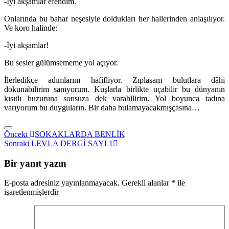
-İyi akşamlar efendim.
Onlarında bu bahar neşesiyle doldukları her hallerinden anlaşılıyor.
Ve koro halinde:
-İyi akşamlar!
Bu sesler gülümsememe yol açıyor.
İlerledikçe adımlarım hafifliyor. Zıplasam bulutlara dâhi
dokunabilirim sanıyorum. Kuşlarla birlikte uçabilir bu dünyanın
kısıtlı huzuruna sonsuza dek varabilirim. Yol boyunca tadına
varıyorum bu duyguların. Bir daha bulamayacakmışçasına…
Yazı
Önceki
Önceki
SOKAKLARDA BENLİK
Yazı
Sonraki
Sonraki
LEVLA DERGİ SAYI 1
gezinmesi
Yazı
Bir yanıt yazın
E-posta adresiniz yayınlanmayacak.
Gerekli alanlar
*
ile
işaretlenmişlerdir