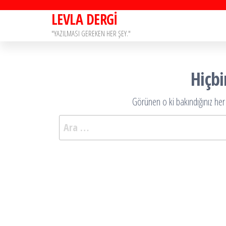
İçeriğe
LEVLA DERGİ
atla
"YAZILMASI GEREKEN HER ŞEY."
Hiçb
Görünen o ki bakındığınız her 