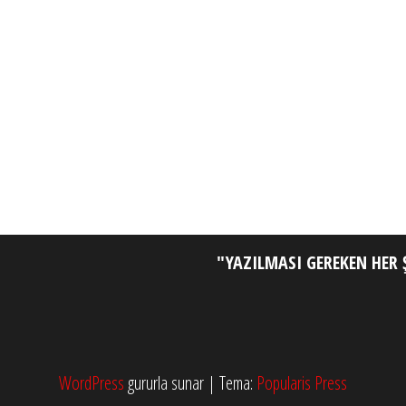
"YAZILMASI GEREKEN HER Ş
WordPress
gururla sunar
|
Tema:
Popularis Press