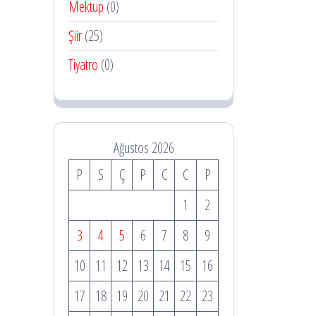
Mektup
(0)
Şiir
(25)
Tiyatro
(0)
Ağustos 2026
P
S
Ç
P
C
C
P
1
2
3
4
5
6
7
8
9
10
11
12
13
14
15
16
17
18
19
20
21
22
23